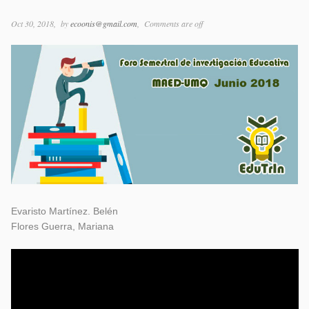
Oct 30, 2018
by
ecoonis@gmail.com
Comments are off
Evaristo Martínez. Belén
Flores Guerra, Mariana