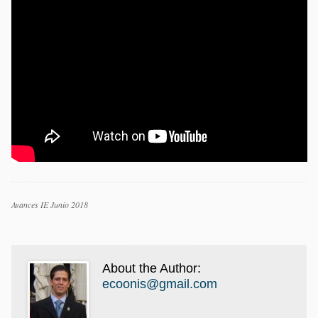
Categorías
Avances IE Junio 2018
Etiquetas
About the Author:
ecoonis@gmail.com