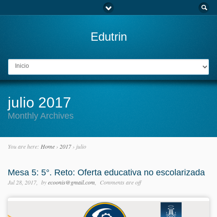
Edutrin
Go to:
julio 2017
Monthly Archives
You are here:
Home
›
2017
›
julio
Mesa 5: 5°. Reto: Oferta educativa no escolarizada
Jul 28, 2017
by
ecoonis@gmail.com
Comments are off