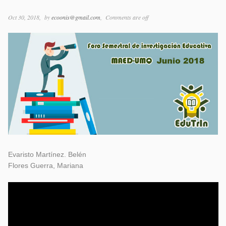
Oct 30, 2018
by
ecoonis@gmail.com
Comments are off
Evaristo Martínez. Belén
Flores Guerra, Mariana