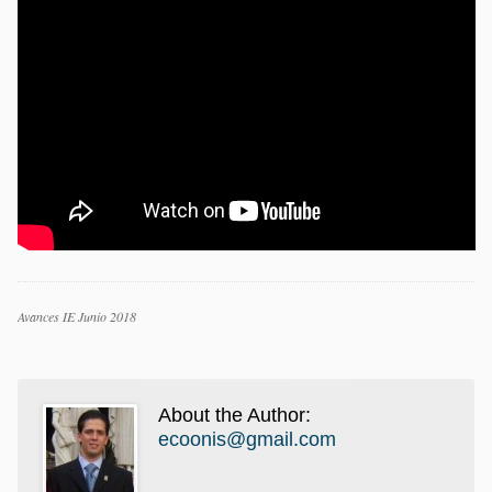
Categorías
Avances IE Junio 2018
Etiquetas
About the Author:
ecoonis@gmail.com